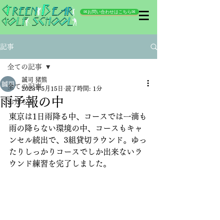
✉お問い合わせはこちら✉
記事
全ての記事
誠司 猪熊
全ての記事
2023年5月15日
読了時間: 1分
雨予報の中
お知らせ
東京は1日雨降る中、コースでは一滴も
雨の降らない環境の中、コースもキャ
ンセル続出で、3組貸切ラウンド。ゆっ
たりしっかりコースでしか出来ないラ
ウンド練習を完了しました。