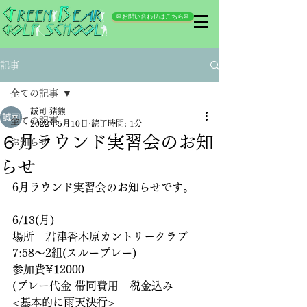
✉お問い合わせはこちら✉
記事
全ての記事
誠司 猪熊
全ての記事
2022年5月10日
読了時間: 1分
６月ラウンド実習会のお知
お知らせ
らせ
6月ラウンド実習会のお知らせです。
6/13(月)
場所　君津香木原カントリークラブ
7:58〜2組(スループレー)
参加費¥12000
(プレー代金 帯同費用　税金込み
<基本的に雨天決行>  