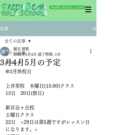
✉お問い合わせはこちら✉
記事
全ての記事
誠司 猪熊
全ての記事
2025年3月4日
読了時間: 1分
3月4月5月の予定
お知らせ
@3月休校日
上井草校　木曜日(15:00)クラス
13日　20日(祭日)
新百合ヶ丘校　
土曜日クラス
22日　<29日は第5週ですがレッスン日
になります。>