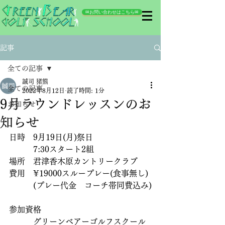
✉お問い合わせはこちら✉
記事
全ての記事
誠司 猪熊
全ての記事
2022年8月12日
読了時間: 1分
9月ラウンドレッスンのお
お知らせ
知らせ
日時　9月19日(月)祭日
　　　7:30スタート2組
場所　君津香木原カントリークラブ
費用　¥19000スループレー(食事無し)
　　　(プレー代金　コーチ帯同費込み)
参加資格
　　　グリーンベアーゴルフスクール