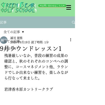
✉お問い合わせはこちら✉
記事
全ての記事
誠司 猪熊
全ての記事
2023年9月19日
読了時間: 1分
9月ラウンドレッスン1
お知らせ
残暑厳しいなか、普段の練習の成果の
確認と、秋のそれぞれのコンペへの調
整に、コースマネジメント他、ラウン
ドでしか出来ない練習を、楽しみなが
ら行なって来ました。
君津香木原カントリークラブ